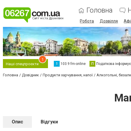
Головна
Робота
Дозвілля
Аф
1
1
103.9 fm-online
П
Податкова інформує
Наші спецпроєкти
Головна
Довідник
Продукти харчування, напої
Алкогольні, безалк
Ма
Опис
Відгуки