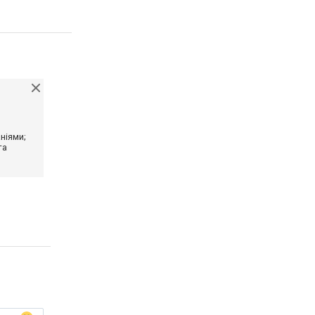
ніями;
та