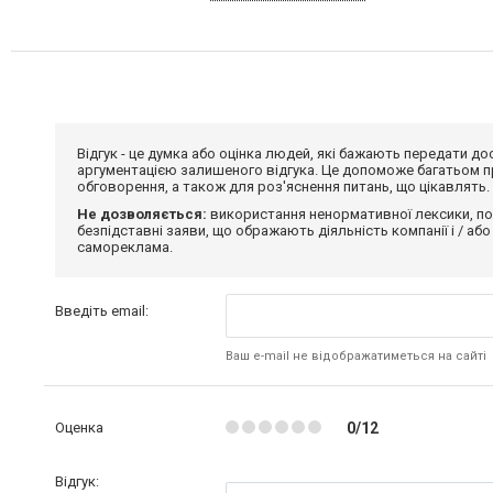
Відгук - це думка або оцінка людей, які бажають передати 
аргументацією залишеного відгука. Це допоможе багатьом пр
обговорення, а також для роз'яснення питань, що цікавлять.
Не дозволяється:
використання ненормативної лексики, по
безпідставні заяви, що ображають діяльність компанії і / або
самореклама.
Введіть email:
Ваш e-mail не відображатиметься на сайті
Оценка
0/12
Відгук: