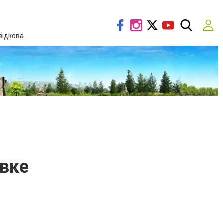
відкова
вке