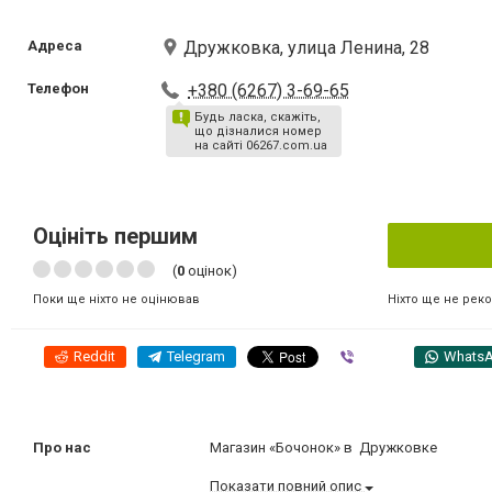
Адреса
Дружковка, улица Ленина, 28
Телефон
+380 (6267) 3-69-65
Будь ласка, скажіть,
що дізналися номер
на сайті 06267.com.ua
Оцініть першим
(
0
оцінок)
Ніхто ще не рек
Поки ще ніхто не оцінював
Reddit
Telegram
Viber
Whats
Про нас
Магазин «Бочонок» в Дружковке
Показати повний опис