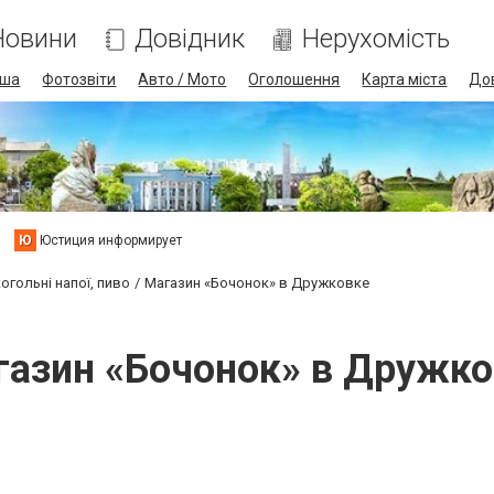
Новини
Довідник
Нерухомість
іша
Фотозвіти
Авто / Мото
Оголошення
Карта міста
До
Ю
Юстиция информирует
огольні напої, пиво
Магазин «Бочонок» в Дружковке
газин «Бочонок» в Дружко