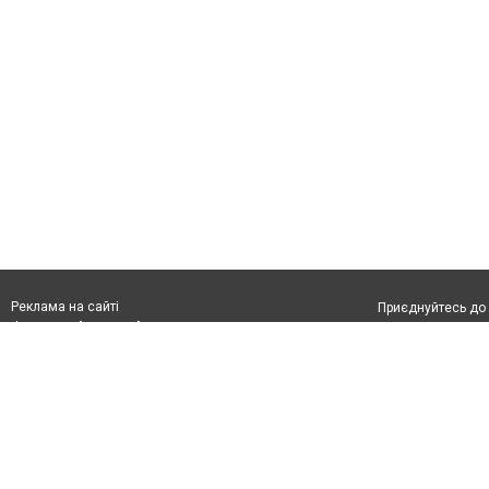
Реклама на сайті
Приєднуйтесь до 
Франшиза "CitySites"
З питань реклами:
Допускається цит
rek@citysites.ua
тексті обов'язко
розміщення прямо
абзацу в тексті 
Матеріали з плаш