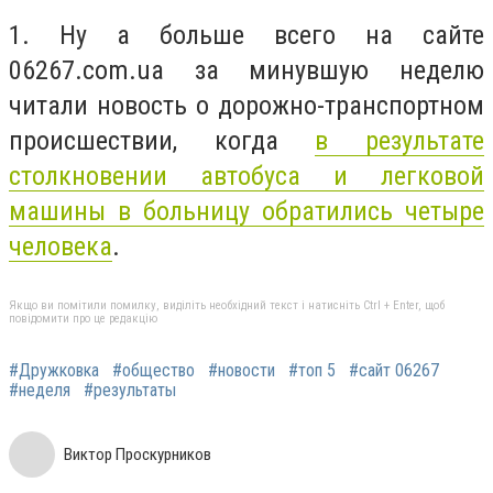
1. Ну а больше всего на сайте
06267.com.ua за минувшую неделю
читали новость о дорожно-транспортном
происшествии, когда
в результате
столкновении автобуса и легковой
машины в больницу обратились четыре
человека
.
Якщо ви помітили помилку, виділіть необхідний текст і натисніть Ctrl + Enter, щоб
повідомити про це редакцію
#Дружковка
#общество
#новости
#топ 5
#сайт 06267
#неделя
#результаты
Виктор Проскурников