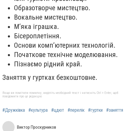
Образотворче мистецтво.
Вокальне мистецтво.
М‘яка іграшка.
Бісероплетіння.
Основи комп‘ютерних технологій.
Початкове технічне моделювання.
Пізнаємо рідний край.
Заняття у гуртках безкоштовне.
Якщо ви помітили помилку, виділіть необхідний текст і натисніть Ctrl + Enter, щоб
повідомити про це редакцію
#Дружківка
#культура
#цдют
#перелік
#гуртки
#заняття
Виктор Проскурников