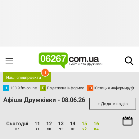
1
Наші спецпроєкти
1
103.9 fm-online
П
Податкова інформує
Ю
Юстиция информирует
Афіша Дружківки - 08.06.26
+ Додати подію
Сьогодні
11
12
13
14
15
16
пн
вт
ср
чт
пт
сб
нд