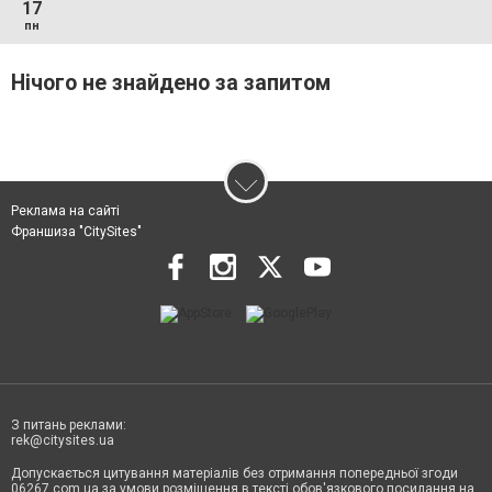
17
пн
Нічого не знайдено за запитом
Реклама на сайті
Франшиза "CitySites"
З питань реклами:
rek@citysites.ua
Допускається цитування матеріалів без отримання попередньої згоди
06267.com.ua за умови розміщення в тексті обов'язкового посилання на