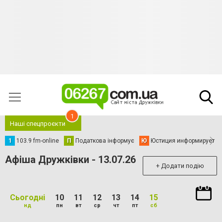
1
Наші спецпроєкти
1
103.9 fm-online
П
Податкова інформує
Ю
Юстиция информирует
Афіша Дружківки - 13.07.26
+ Додати подію
Сьогодні
10
11
12
13
14
15
нд
пн
вт
ср
чт
пт
сб