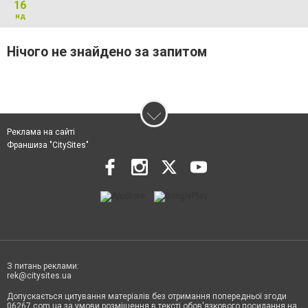
16
нд
Нічого не знайдено за запитом
Реклама на сайті
Франшиза "CitySites"
З питань реклами:
rek@citysites.ua
Допускається цитування матеріалів без отримання попередньої згоди
06267.com.ua за умови розміщення в тексті обов'язкового посилання на