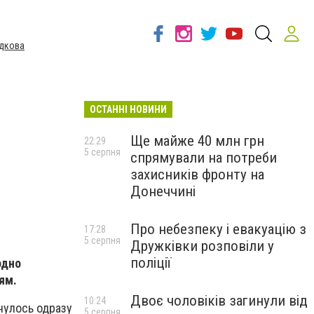
дкова
ОСТАННІ НОВИНИ
Ще майже 40 млн грн
22:29
5 серпня
спрямували на потреби
захисників фронту на
Донеччині
Про небезпеку і евакуацію з
17:28
5 серпня
Дружківки розповіли у
поліції
одно
ям.
Двоє чоловіків загинули від
10:24
рнулось одразу
5 серпня