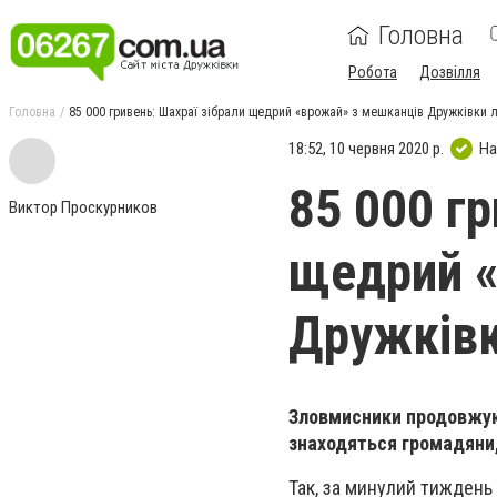
Головна
Робота
Дозвілля
Головна
85 000 гривень: Шахраї зібрали щедрий «врожай» з мешканців Дружківки 
18:52, 10 червня 2020 р.
На
85 000 г
Виктор Проскурников
щедрий «
Дружківк
Зловмисники продовжую
знаходяться громадяни,
Так, за минулий тиждень