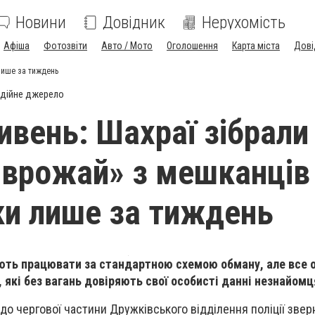
Новини
Довідник
Нерухомість
Афіша
Фотозвіти
Авто / Мото
Оголошення
Карта міста
Дові
лише за тиждень
дійне джерело
ривень: Шахраї зібрали
врожай» з мешканців
и лише за тиждень
ть працювати за стандартною схемою обману, але все 
 які без вагань довіряють свої особисті данні незнайомц
 до чергової частини Дружківського відділення поліції зве