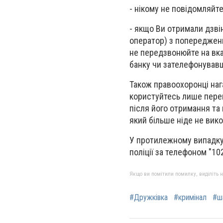
- нікому не повідомляйте
- якщо Ви отримали дзві
оператор) з попередженн
не передзвонюйте на вка
банку чи зателефонувавш
Також правоохоронці наг
користуйтесь лише перев
після його отримання та
який більше ніде не вик
У протилежному випадку,
поліції за телефоном "102
Якщо ви помітили помилку, виділіть нео
#Дружківка
#кримінал
#ш