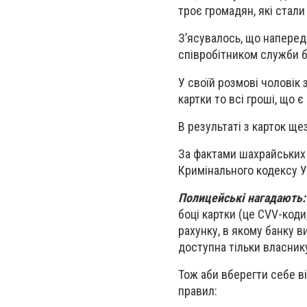
троє громадян, які стал
З’ясувалось, що напере
співробітником служби б
У своїй розмові чоловік 
картки то всі гроші, що 
В результаті з карток ще
За фактами шахрайських д
Кримінального кодексу У
Полицейські нагадають
боці картки (це CVV-коди
рахунку, в якому банку 
доступна тільки власник
Тож аби вберегти себе в
правил: