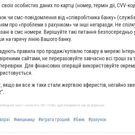
 своїх особистих даних по картці (номер, термін дії, CVV-ко
нок чи смс-повідомлення від «співробітника банку» (служб
ям про «проблеми з рахунком» чи інші негаразди. Не спілку
зані в смс номери. Вирішуйте такі питання безпосередньо 
и на гарячу лінію Вашого банку.
адують правила про продаж/купівлю товару в мережі Інтерн
іреними сайтами, не перераховуйте завчасно всі гроші за т
 перевірки. Для фінансових операцій використовуйте окрем
ористовується.
 якщо ви все ж таки стали жертвою аферистів, негайно зв
".
бхідний текст і натисніть Ctrl + Enter, щоб повідомити про це редакцію
ахраї
#мешканці
#втрата грошей
#банк
#рахунок