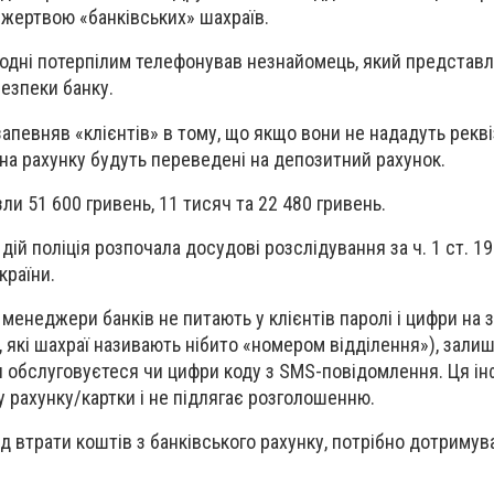
и жертвою «банківських» шахраїв.
додні потерпілим телефонував незнайомець, який представ
езпеки банку.
запевняв «клієнтів» в тому, що якщо вони не нададуть рекві
є на рахунку будуть переведені на депозитний рахунок.
зли 51 600 гривень, 11 тисяч та 22 480 гривень.
ій поліція розпочала досудові розслідування за ч. 1 ст. 1
країни.
:
менеджери банків не питають у клієнтів паролі і цифри на
, які шахраї називають нібито «номером відділення»), зали
ви обслуговуєтеся чи цифри коду з SMS-повідомлення. Ця і
у рахунку/картки і не підлягає розголошенню.
ід втрати коштів з банківського рахунку, потрібно дотриму