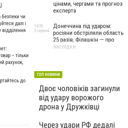
цінами, чергами та прогноз
д)
експерта
а безпеки чи
йтеся далі і
Донеччина під ударом:
14:35
у відділення
2 серпня
росіяни обстріляли область
25 разів, Філашкін — про
наслідки
ет:
овар – тільки
ий рахунок,
ТОП НОВИНИ
ертайтесь до
Двоє чоловіків загинули
від удару ворожого
дрона у Дружківці
Через удари РФ дедалі