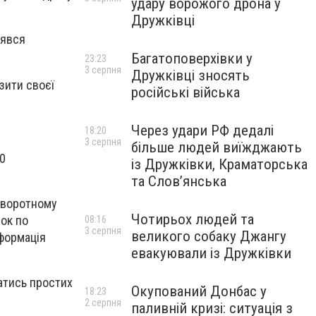
удару ворожого дрона у
Дружківці
лявся
Багатоповерхівки у
23:23
3 серпня
Дружківці зносять
зити своєї
російські війська
Через удари РФ дедалі
18:20
3 серпня
більше людей виїжджають
90
із Дружківки, Краматорська
та Слов’янська
 зворотному
Чотирьох людей та
шок по
08:16
3 серпня
великого собаку Джангу
нформація
евакуювали із Дружківки
ватись простих
Окупований Донбас у
18:23
2 серпня
паливній кризі: ситуація з