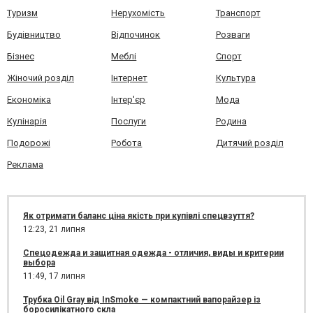
Туризм
Нерухомість
Транспорт
Будівництво
Відпочинок
Розваги
Бізнес
Меблі
Спорт
Жіночий розділ
Інтернет
Культура
Економіка
Інтер'єр
Мода
Кулінарія
Послуги
Родина
Подорожі
Робота
Дитячий розділ
Реклама
Як отримати баланс ціна якість при купівлі спецвзуття?
12:23,
21 липня
Спецодежда и защитная одежда - отличия, виды и критерии
выбора
11:49,
17 липня
Трубка Oil Gray від InSmoke — компактний вапорайзер із
боросилікатного скла