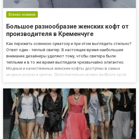
Бізнес новини
Большое разнообразие женских кофт от
производителя в Кременчуге
Как пережить осеннюю суматоху и при этом выглядеть стильно?
Ответ один - теплый свитер. В настоящее время наибольшее
внимание дизайнеры уделяют тому, чтобы свитера были
теплыми и в то же время выглядели чрезвычайно элегантно.
Модные и качественные женские кофты доступны в самых
модных узорах и цветах. Дополнительно можно выбрать крой,
который отлично подчеркнет фигуру. Женские свитера идеально
подходят как для повседневного образа, так и для более
элегантн...