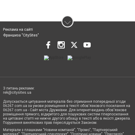
Реклама на сайті
Франшиза "CitySites"
З питань реклами:
rek@citysites.ua
Допускається цитування матеріалів без отримання попередньої згоди
06267.com.ua за умови розміщення в тексті обов'язкового посилання на
06267.com.ua - Сайт міста Дружківки. Для інтернет-видань обов'язкове
розміщення прямого, відкритого для пошукових систем гіперпосилання
на цитовані статті не нижче другого абзацу в тексті або в якості джерела.
Порушення виняткових прав переслідується Законом.
Матеріали з плашками "Новини компаній", "Промо", "Партнерський
матеріал", "Партнерський спецпроєкт", "Політичні новини", "Пресреліз",