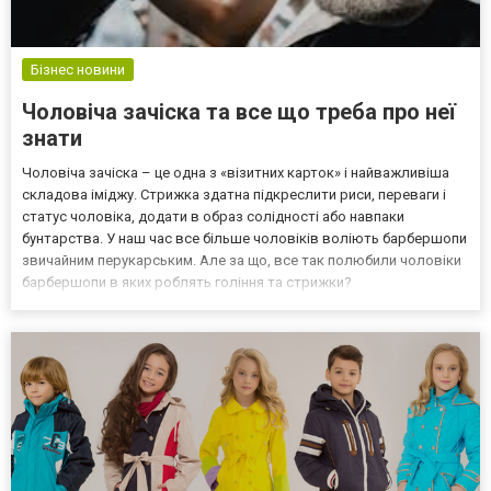
Бізнес новини
Чоловіча зачіска та все що треба про неї
знати
Чоловіча зачіска – це одна з «візитних карток» і найважливіша
складова іміджу. Стрижка здатна підкреслити риси, переваги і
статус чоловіка, додати в образ солідності або навпаки
бунтарства. У наш час все більше чоловіків воліють барбершопи
звичайним перукарським. Але за що, все так полюбили чоловіки
барбершопи в яких роблять гоління та стрижки?
Профессионализм Звичайно в першу чергу через сервіс, у нас є
можливість за посиланням записатися на стрижку, не в...