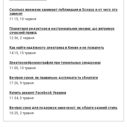
Сколько времени занимает публикация в Scopus и от чего это
зависит
11:15,
10 червня
Планетарні редуктори в екстремальних умовах: що витримує
сучасний привід
12:36,
2 червня
Как найти надёжного электрика в Киеве и не пожалеть
14:15,
15 травня
Электронейромиография при туннельных синдромах
11:00,
10 травня
Вечірня сукня: як правильно доглядати та зберігати
17:26,
9 травня
Купить аккаунт Facebook Украина
11:34,
5 травня
Вечірні сукні для подружок нареченої: як обрати єдиний стиль
10:25,
2 травня