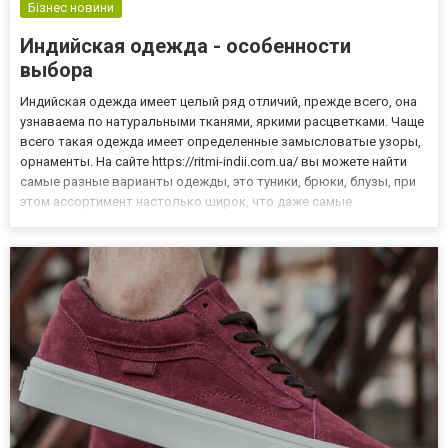
Бізнес новини
Индийская одежда - особенности
выбора
Индийская одежда имеет целый ряд отличий, прежде всего, она
узнаваема по натуральными тканями, яркими расцветками. Чаще
всего такая одежда имеет определенные замысловатые узоры,
орнаменты. На сайте https://ritmi-indii.com.ua/ вы можете найти
самые разные варианты одежды, это туники, брюки, блузы, при
этом ассортимент настолько широк, что даже самые
требовательные дамы подберут для себя наряд. Особенности
индийской одежды Индийскую одежду может выбрать дело...