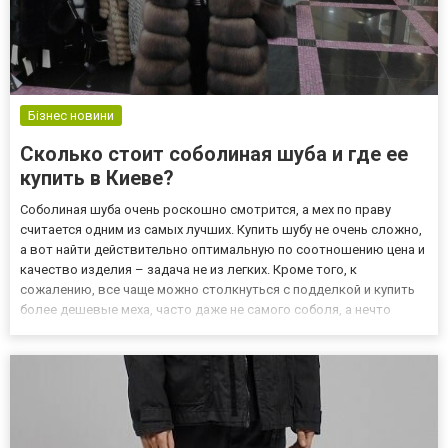
Бізнес новини
Сколько стоит соболиная шуба и где ее
купить в Киеве?
Соболиная шуба очень роскошно смотрится, а мех по праву
считается одним из самых лучших. Купить шубу не очень сложно,
а вот найти действительно оптимальную по соотношению цена и
качество изделия – задача не из легких. Кроме того, к
сожалению, все чаще можно столкнуться с подделкой и купить
более дешевые меха, часто даже не самого соболя, а нечто
похожее. Потому надо учитывать тот факт, что низкая цена и
разочарование качеством длятся дольше, чем мимолетная...