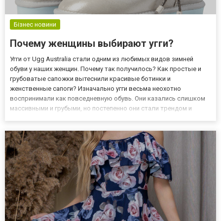
Бізнес новини
Почему женщины выбирают угги?
Угги от Ugg Australia стали одним из любимых видов зимней
обуви у наших женщин. Почему так получилось? Как простые и
грубоватые сапожки вытеснили красивые ботинки и
женственные сапоги? Изначально угги весьма неохотно
воспринимали как повседневную обувь. Они казались слишком
массивными и грубыми, но постепенно они стали трендом и
буквально захватили улицы мира. В их честь даже назвали один
из современных стилей «угли», который включает
использование слишком...