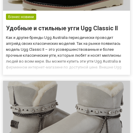
Бізнес новини
Удобные и стильные угги Ugg Classic II
Как и другие бренды Ugg Australia периодически проводит
апгрейд своих классических моделей. Так на рынке появилась
модель Ugg Classic II – это усовершенствованные и более
прочные классические угги, которые любят и носят миллионы
людей во всем мире. Вы можете купить эти угги Ugg Australia в
фирменном интернет-магазине по доступной цене. Внешне Ugg
Classic II практически не отличаются от моделей из линейки
Classic, но, на самом деле, разница между ними довол...