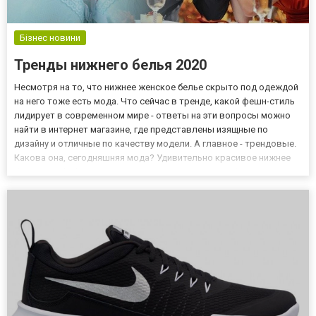
Бізнес новини
Тренды нижнего белья 2020
Несмотря на то, что нижнее женское белье скрыто под одеждой
на него тоже есть мода. Что сейчас в тренде, какой фешн-стиль
лидирует в современном мире - ответы на эти вопросы можно
найти в интернет магазине, где представлены изящные по
дизайну и отличные по качеству модели. А главное - трендовые.
Какова она, сегодняшняя мода? Удивительно красивое нижнее
белье на milashop.com.ua привлечет внимание любой женщины,
независимо от того, какой стиль она предпочита...