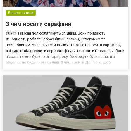
Бізнес новини
З чим носити сарафани
Жінки завжди полюблятимуть спідниці. Вони придають
жіночності, роблять образ більш легким, невагомим та
привабливим. Більша частина дівчат воліють носити сарафани,
які здатні підкреслити переваги фігури та скрити її недоліки. Вони
підходять для будь-якої пори року, бо можуть бути пошити з
абсолютно будь-якої тканини. З чим носити Для того, щоб
сарафан виглядав максимально гарно, рекомендують додавати
до нього різні аксесуари. Завдяки правильно підібраному...