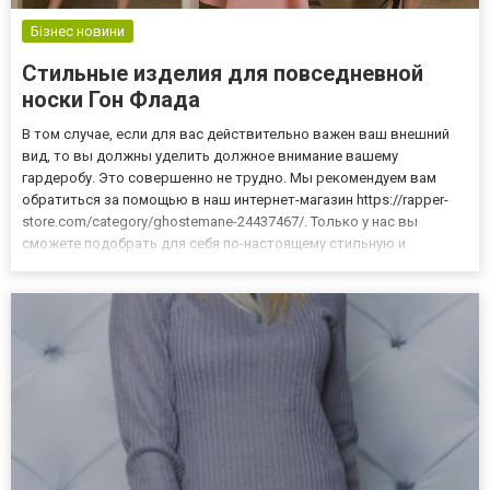
Бізнес новини
Стильные изделия для повседневной
носки Гон Флада
В том случае, если для вас действительно важен ваш внешний
вид, то вы должны уделить должное внимание вашему
гардеробу. Это совершенно не трудно. Мы рекомендуем вам
обратиться за помощью в наш интернет-магазин https://rapper-
store.com/category/ghostemane-24437467/. Только у нас вы
сможете подобрать для себя по-настоящему стильную и
оригинальную одежду на каждый день. Наша одежда – это
именно то, что вам нужно. У нас возможности выбрать по-
настоящему качест...