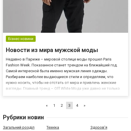
Бізнес новини
Новости из мира мужской моды
Недавно в Париже – мировой столице моды прошел Paris
Fashion Week. Показанное станет трендом на ближайший год.
Самой интересной была именно мужская линия одежды.
Разбираем наиболее выдающиеся стили и определяем, что
нужно носить, чтобы не отстать от мира и привлечь женские
взгляды. Главный тренд – Off White Мода уже давно не только
женский удел, но большинство мужчин с пренебрежением
относятся к коллекциям модельеров из-за их неудобства и
«
1
2
3
4
»
чрезмерной экстра...
Рубрики новин
Загальний розділ
Техніка
Здоров'я