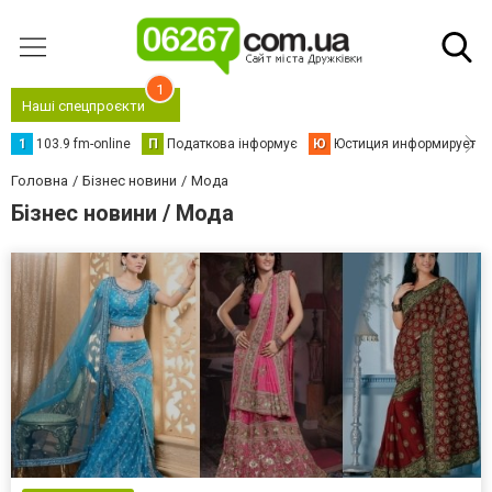
1
Наші спецпроєкти
1
103.9 fm-online
П
Податкова інформує
Ю
Юстиция информирует
Головна
Бізнес новини
Мода
Бізнес новини / Мода