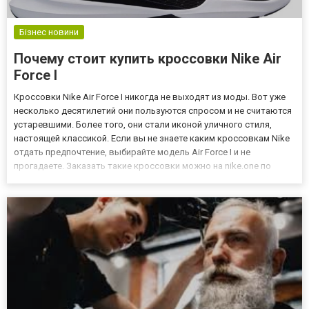
Бізнес новини
Почему стоит купить кроссовки Nike Air
Force I
Кроссовки Nike Air Force I никогда не выходят из моды. Вот уже
несколько десятилетий они пользуются спросом и не считаются
устаревшими. Более того, они стали иконой уличного стиля,
настоящей классикой. Если вы не знаете каким кроссовкам Nike
отдать предпочтение, выбирайте модель Air Force I и не
прогадаете. Заказать такие кроссовки можно на nike.one по
ценам производителя. 5 главных достоинств кроссовок Nike Air
Force I У этой модели существует множество д...