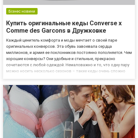
Бізнес новини
Купить оригинальные кеды Converse x
Comme des Garcons в Дружковке
Каждый ценитель комфорта и моды мечтает о своей паре
оригинальных конверсов. Эта обувь завоевала сердца
миллионов, и армия ее поклонников постоянно пополняется. Чем
хорошие конверсы? Они удобные и стильные, прекрасно
сочетаются с любой одеждой. Немаловажно и то, что одну пару
можно носить несколько сезонов – такие кеды очень сложно
«убить». Помимо классических моделей, молодежь очень любит
модели, созданные в коллаборациях с другими брендами.
Одними из сам...