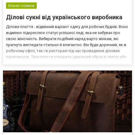
Бізнес новини
Ділові сукні від українського виробника
Ділове плаття - відмінний варіант одягу для робочих буднів. Воно
відмінно підкреслює статус успішної леді, яка не забуває про
свою жіночність. Вибирати подібний наряд варто жінкам, які
прагнуть виглядати стильно й елегантно. Він буде доречний, як в
робочому офісі, так і в ресторані під час проведення ділових
переговорів. Таке плаття створить ідеальний образ в театрі або
філармонії. Також воно буде доречно в гостях з нагоди дня
народження одного з господарі...