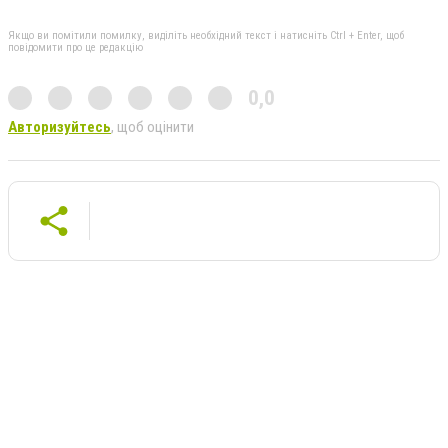
Якщо ви помітили помилку, виділіть необхідний текст і натисніть Ctrl + Enter, щоб
повідомити про це редакцію
0,0
Авторизуйтесь
, щоб оцінити